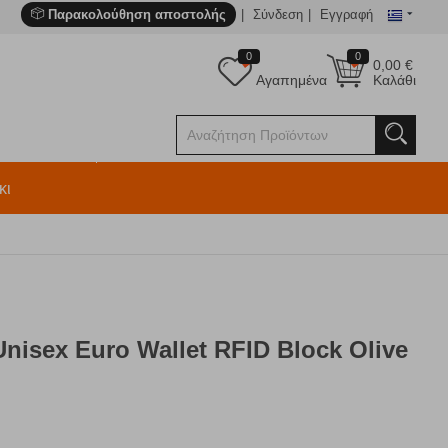
Παρακολούθηση αποστολής
Σύνδεση
Εγγραφή
0
0
0,00
€
Αγαπημένα
Καλάθι
κι
nisex Euro Wallet RFID Block Olive