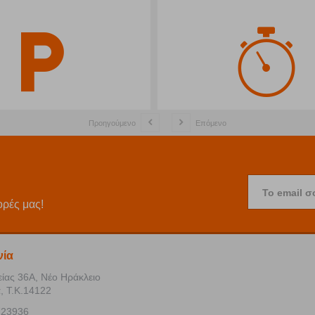
Προηγούμενο
Επόμενο
Το email σ
ορές μας!
νία
είας 36Α, Νέο Ηράκλειο
, Τ.Κ.14122
723936