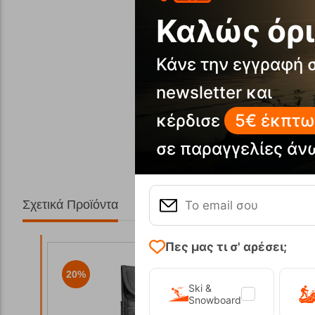
Καλώς όρι
Κάνε την εγγραφή 
newsletter και
κέρδισε
5€ έκπτω
σε παραγγελίες άν
Σχετικά Προϊόντα
Πες μας τι σ' αρέσει;
20%
20%
Ski &
Snowboard