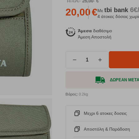
Π.Τ.Λ.
25,00
€
6€
tbi
bank
20,00
€
Με
4 άτοκες δόσεις χωρί
Άμεσα
διαθέσιμο
Άμεση Αποστολή
−
+
ΔΩΡΕΑΝ ΜΕΤΑΦ
Βάρος:
0.2kg
Μεχρι 6 ατοκες δοσεις
Αποστόλη & Παράδοση