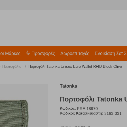
 οι Μάρκες
Προσφορές
Δωροεπιταγές
Ενοικίαση Σετ Σ
/
 - Πορτοφόλια
Πορτοφόλι Tatonka Unisex Euro Wallet RFID Block Olive
Tatonka
Πορτοφόλι Tatonka U
Κωδικός:
FRE-18970
Κωδικός Κατασκευαστή:
3163-331