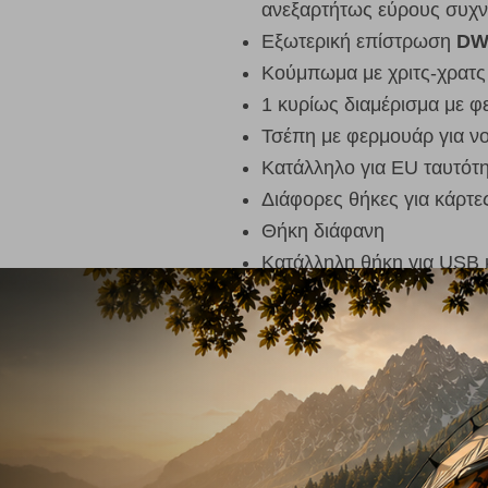
ανεξαρτήτως εύρους συχν
Εξωτερική επίστρωση
DW
Κούμπωμα με χριτς-χρατς
1 κυρίως διαμέρισμα με φ
Τσέπη με φερμουάρ για ν
Κατάλληλο για EU ταυτότ
Διάφορες θήκες για κάρτε
Θήκη διάφανη
Κατάλληλη θήκη για USB 
Ενσωματωμένος κρίκος για
Χρήση ανακυκλωμένων π
Χωρίς τη χρήση χημικών 
PFC/PFAS-free