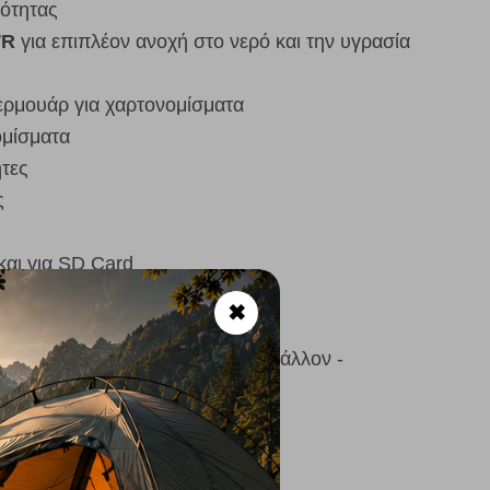
ότητας
R
για επιπλέον ανοχή στο νερό και την υγρασία
ερμουάρ για χαρτονομίσματα
ομίσματα
ητες
ς
και για SD Card
 κλειδί
✖
ρώτων υλών
ενώσεων επιβλαβών για το περιβάλλον -