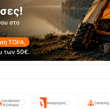
σες!
σου στο
ση ΤΩΡΑ,
ω των 50€.
20%
Ορειβασία/
Αναρρίχηση
Camping
Πεζοπορία