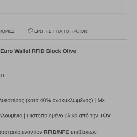
ΦΟΡΊΕΣ
ΕΡΏΤΗΣΗ ΓΙΑ ΤΟ ΠΡΟΪΌΝ
Euro Wallet RFID Block Olive
cm
λυεστέρας (κατά 40% ανακυκλωμένος) | Με
Αλουμίνιο | Πιστοποιημένο υλικό από την
TÜV
ροστασία εναντίον
RFID/NFC
επιθέσεων