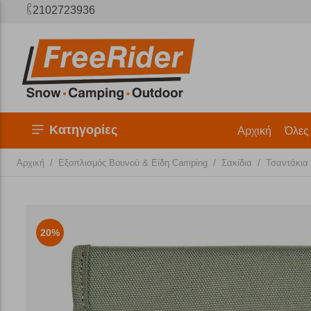
2102723936
Κατηγορίες
Αρχική
Όλες
/
/
/
Αρχική
Εξοπλισμός Βουνού & Είδη Camping
Σακίδια
Τσαντάκια
20%