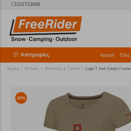
2102723936
Κατηγορίες
Αρχική
Όλες
/
/
/
Αρχική
Ένδυση
Μπλούζες & T-shirts
Logo T Irish Cream Γυναικ
20%