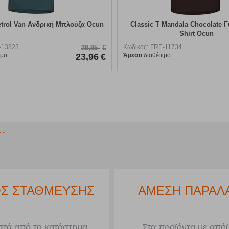
etrol Van Ανδρική Μπλούζα Ocun
Classic T Mandala Chocolate Γ
Shirt Ocun
-13823
Κωδικός:
FRE-11734
29,95
€
ιμο
23,96
€
Άμεσα
διαθέσιμο
.
Σ ΣΤΑΘΜΕΥΣΗΣ
ΑΜΕΣΗ ΠΑΡΑΛ
τά από το κατάστημα
Στα προϊόντα με από