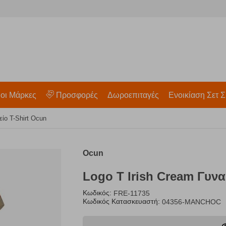
 οι Μάρκες
Προσφορές
Δωροεπιταγές
Ενοικίαση Σετ Σ
είο T-Shirt Ocun
Ocun
Logo T Irish Cream Γυνα
Κωδικός:
FRE-11735
Κωδικός Κατασκευαστή:
04356-MANCHOC