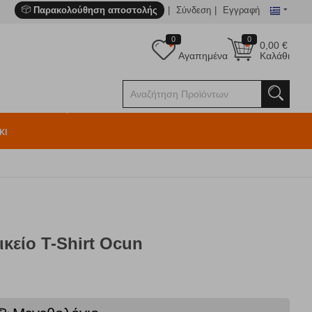
Παρακολούθηση αποστολής
Σύνδεση
Εγγραφή
0
0
0,00
€
Αγαπημένα
Καλάθι
κι
ικείο T-Shirt Ocun