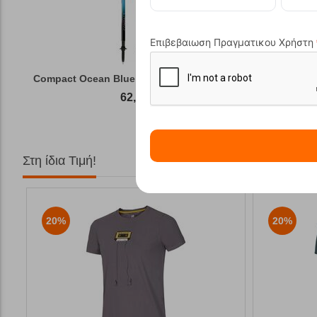
Επιβεβαιωση Πραγματικου Χρήστη
Compact Ocean Blue Τηλεσκοπικά Μπατόν Πεζ...
Winter Gas
62,50
€
Στη ίδια Τιμή!
20%
20%