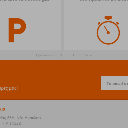
Προηγούμενο
Επόμενο
Το email σ
ορές μας!
νία
είας 36Α, Νέο Ηράκλειο
, Τ.Κ.14122