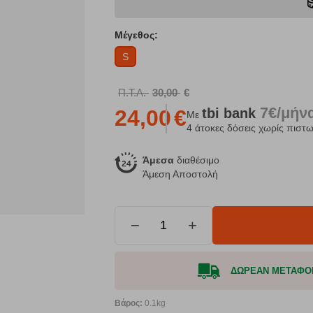
Μέγεθος:
S
Π.Τ.Λ.
30,00
€
7€/μήν
tbi
bank
24,00
€
Με
4 άτοκες δόσεις χωρίς πιστω
Άμεσα
διαθέσιμο
Άμεση Αποστολή
−
+
ΔΩΡΕΑΝ ΜΕΤΑΦΟΡΙΚ
Βάρος:
0.1kg