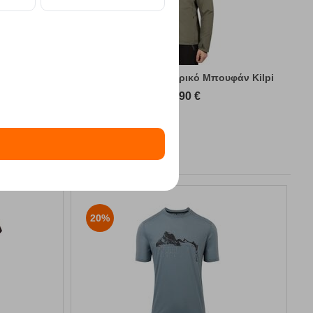
υφάν Kilpi
Sonna-M Green Ανδρικό Μπουφάν Kilpi
89,90
€
20%