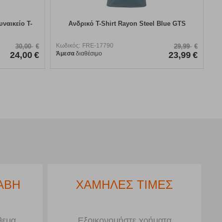
υναικείο T-
Ανδρικό T-Shirt Rayon Steel Blue GTS
Κωδικός:
FRE-17790
30,00
€
29,99
€
24,00
€
Άμεσα
διαθέσιμο
23,99
€
ΑΒΗ
ΧΑΜΗΛΕΣ ΤΙΜΕΣ
θεμα
Εξοικονομήστε χρήματα