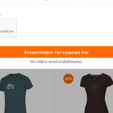
 230g Φιάλη Υγραεριού Primus
Sonna-M Black Ανδρικό Μπο
12,90
€
89,90
€
Ενεργοποίησε την εγγραφή σου
Θα λάβεις email επιβεβαίωσης.
20%