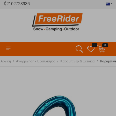
2102723936
0
0
/
/
/
Αρχική
Αναρρίχηση - Εξοπλισμός
Καραμπίνερ & Σετάκια
Καραμπίνε