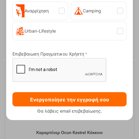
Αναρρίχηση
Camping
Καραμπίνερ Ocun Kestrel Πράσινο
Urban-Lifestyle
Κωδικός:
FRE-5830
8,95
€
Άμεσα
διαθέσιμο
Επιβεβαιωση Πραγματικου Χρήστη
Ενεργοποίησε την εγγραφή σου
Θα λάβεις email επιβεβαίωσης.
Καραμπίνερ Ocun Kestrel Κόκκινο