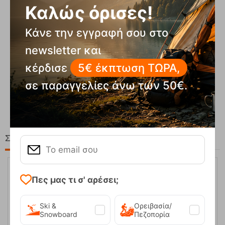
Καλώς όρισες!
Κάνε την εγγραφή σου στο
newsletter και
κέρδισε
5€ έκπτωση ΤΩΡΑ,
Compact Ocean Blue Τηλεσκοπικά Μπατόν Πεζ...
σε παραγγελίες άνω των 50€.
62,50
€
Στη ίδια Τιμή!
Πες μας τι σ' αρέσει;
Ski &
Ορειβασία/
Snowboard
Πεζοπορία