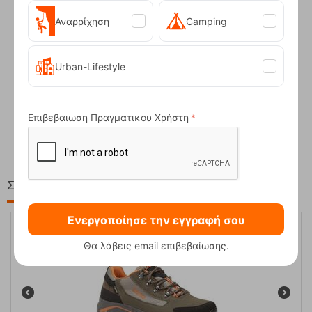
Αναρρίχηση
Camping
Urban-Lifestyle
Compact Ocean Blue Τηλεσκοπικά Μπατόν Πεζ...
Επιβεβαιωση Πραγματικου Χρήστη
62,50
€
Στη ίδια Τιμή!
Ενεργοποίησε την εγγραφή σου
20%
Θα λάβεις email επιβεβαίωσης.