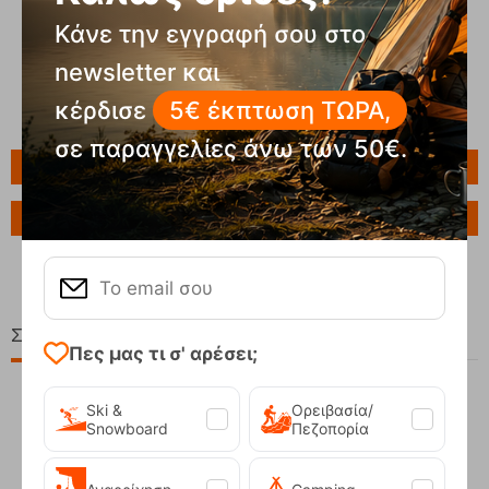
Κάνε την εγγραφή σου στο
newsletter και
κέρδισε
5€ έκπτωση ΤΩΡΑ,
σε παραγγελίες άνω των 50€.
Πληροφορίες
Ερώτηση για το προϊόν
Σχετικά Προϊόντα
Πες μας τι σ' αρέσει;
Ski &
Ορειβασία/
Snowboard
Πεζοπορία