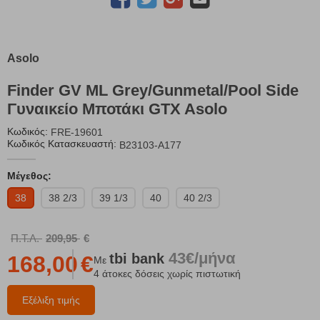
Asolo
Finder GV ML Grey/Gunmetal/Pool Side
Γυναικείο Μποτάκι GTX Asolo
Κωδικός:
FRE-19601
Κωδικός Κατασκευαστή:
B23103-A177
Μέγεθος:
38
38 2/3
39 1/3
40
40 2/3
Π.Τ.Λ.
209,95
€
43€/μήνα
tbi
bank
168,00
€
Με
4 άτοκες δόσεις χωρίς πιστωτική
Εξέλιξη τιμής