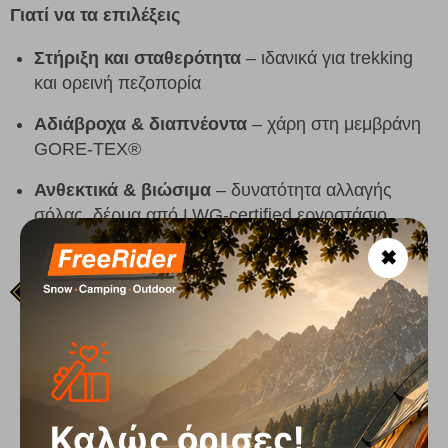
Γιατί να τα επιλέξεις
Στήριξη και σταθερότητα
– ιδανικά για trekking
και ορεινή πεζοπορία
Αδιάβροχα & διαπνέοντα
– χάρη στη μεμβράνη
GORE-TEX®
Ανθεκτικά & βιώσιμα
– δυνατότητα αλλαγής
σόλας, δέρμα από LWG-certified εργοστάσιο
✖
Καλώς όρισες!