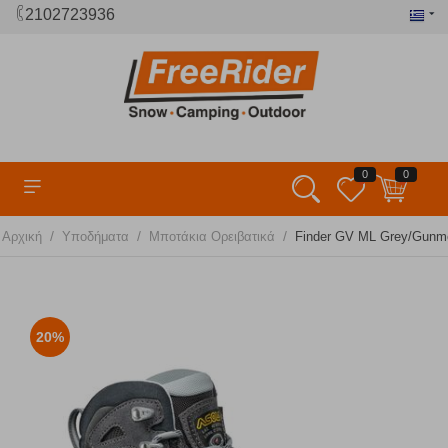
2102723936
0
0
/
/
/
Αρχική
Υποδήματα
Μποτάκια Ορειβατικά
Finder GV ML Grey/Gunme
20%