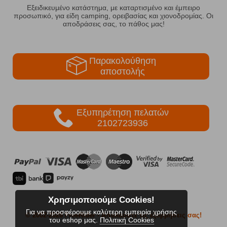
Εξειδικευμένο κατάστημα, με καταρτισμένο και έμπειρο
προσωπικό, για είδη camping, ορειβασίας και χιονοδρομίας. Οι
αποδράσεις σας, το πάθος μας!
Παρακολούθηση
αποστολής
Εξυπηρέτηση πελατών
2102723936
Χρησιμοποιούμε Cookies!
Για να προσφέρουμε καλύτερη εμπειρία χρήσης
© 2002-2026 FreeRider
- Απολαύστε τις εξορμήσεις σας!
του eshop μας.
Πολιτική Cookies