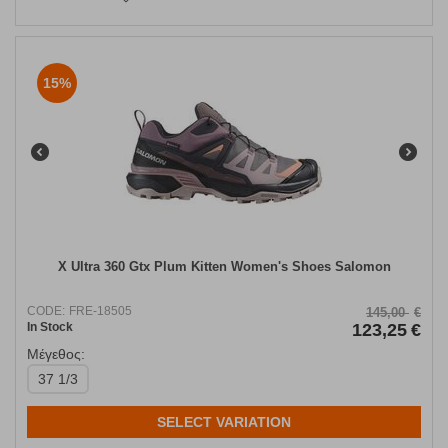
15%
X Ultra 360 Gtx Plum Kitten Women's Shoes Salomon
CODE:
FRE-18505
145,00
€
In Stock
123,25
€
Μέγεθος:
37 1/3
SELECT VARIATION