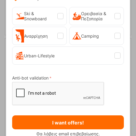
48
Ski &
Ορειβασία &
SELECT VARIATION
Snowboard
Πεζοπορία
Αναρρίχηση
Camping
15%
Urban-Lifestyle
Anti-bot validation
Quest Element GTX W Mocha Mousse Γυναικεία Μποτάκια
Ορειβασίας Salomon
CODE:
FRE-17046
I want offers!
190,00
€
In Stock
161,50
€
Θα λάβεις email επιβεβαίωσης.
Μέγεθος: