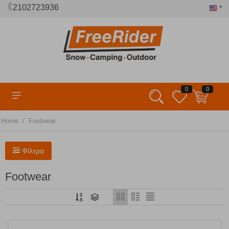
2102723936
0
0
/
Home
Footwear
Φίλτρα
Footwear