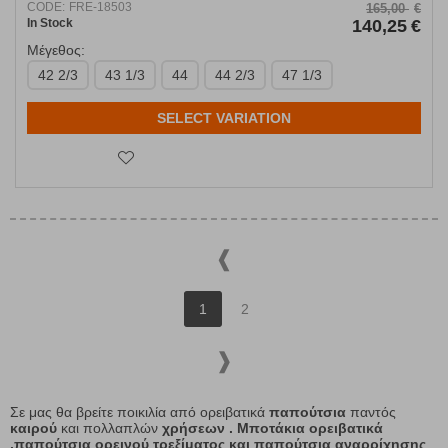
CODE:
FRE-18503
165,00
€
In Stock
140,25
€
Μέγεθος:
42 2/3
43 1/3
44
44 2/3
47 1/3
SELECT VARIATION
1
2
Σε μας θα βρείτε ποικιλία από ορειβατικά
παπούτσια
παντός
καιρού
και πολλαπλών
χρήσεων . Μποτάκια ορειβατικά
,παπούτσια ορεινού τρεξίματος και παπούτσια αναρρίχησης