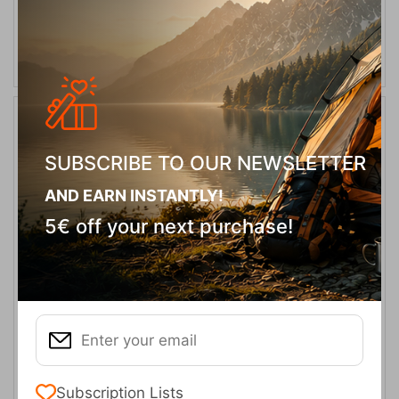
SELECT VARIATION
15%
SUBSCRIBE TO OUR NEWSLETTER
AND EARN INSTANTLY!
5€ off your next purchase!
X Adventure GTX Black Ανδρικά Παπούτσια Salomon
CODE:
FRE-16952
140,00
€
In Stock
119,00
€
Μέγεθος:
Subscription Lists