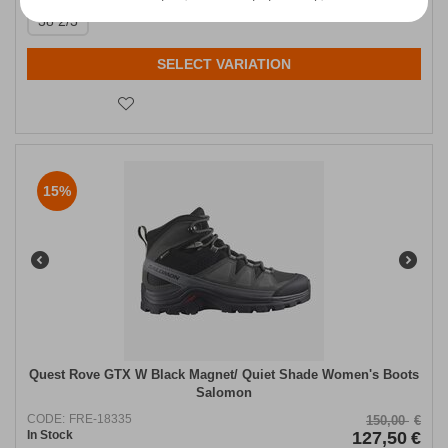
38 2/3
SELECT VARIATION
15%
Quest Rove GTX W Black Magnet/ Quiet Shade Women's Boots
Salomon
CODE:
FRE-18335
150,00
€
In Stock
127,50
€