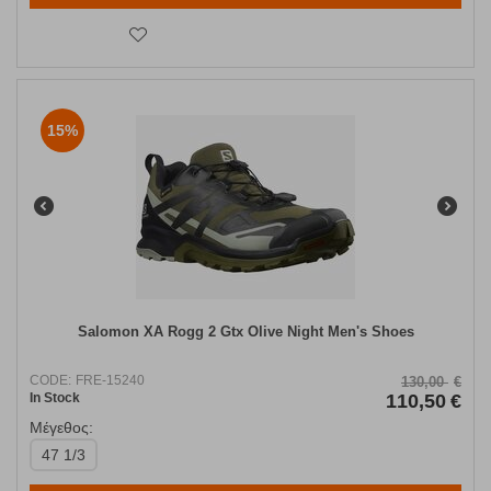
15%
Salomon XA Rogg 2 Gtx Olive Night Men's Shoes
CODE:
FRE-15240
130,00
€
In Stock
110,50
€
Μέγεθος:
47 1/3