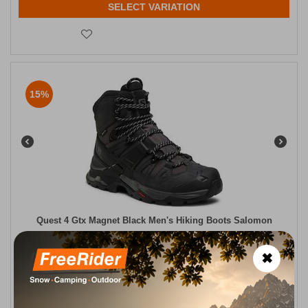
SELECT VARIATION
15%
Quest 4 Gtx Magnet Black Men's Hiking Boots Salomon
CODE:
FRE-16769
220,00
€
✖
In Stock
187,00
€
Μέγεθος:
43 1/3
44