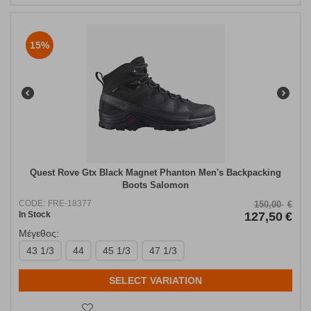
15%
Quest Rove Gtx Black Magnet Phanton Men's Backpacking
Boots Salomon
CODE:
FRE-18377
150,00
€
In Stock
127,50
€
Μέγεθος:
43 1/3
44
45 1/3
47 1/3
SELECT VARIATION