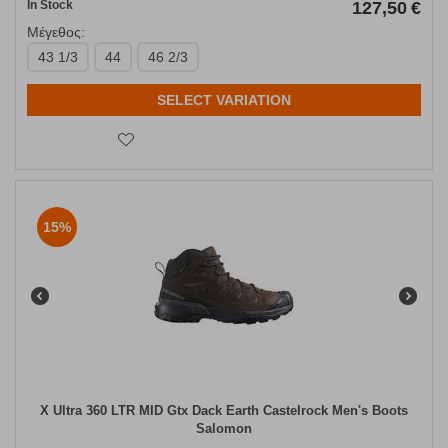
In Stock
127,50
€
Μέγεθος:
43 1/3
44
46 2/3
SELECT VARIATION
15%
X Ultra 360 LTR MID Gtx Dack Earth Castelrock Men's Boots
Salomon