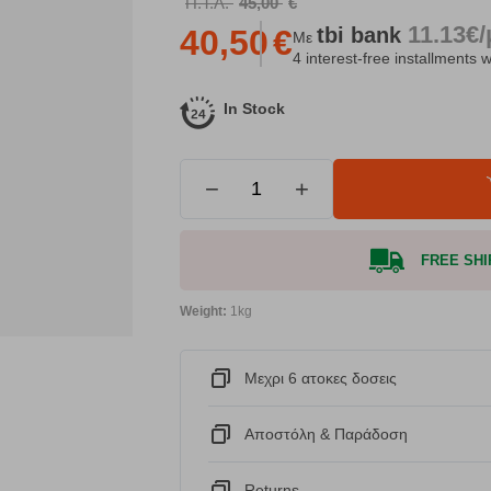
Π.Τ.Λ.
45,00
€
11.13€
tbi
bank
40,50
€
Με
4 interest-free installments w
In Stock
−
+
FREE SHIP
Weight:
1kg
Μεχρι 6 ατοκες δοσεις
Αποστόλη & Παράδοση
Returns