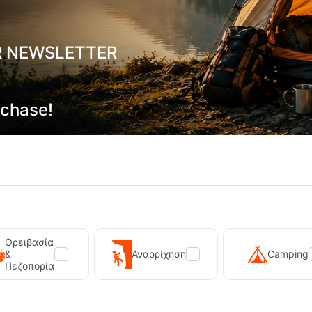
R NEWSLETTER
rchase!
Ορειβασία
&
Αναρρίχηση
Camping
Πεζοπορία
Primus Winter Gas 230g Isobutane Gas Cart...
Kilpi Sonna-M Black Men's Hi
12,90
€
89,90
€