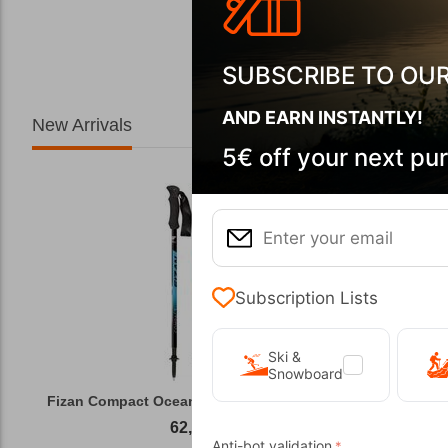
SUBSCRIBE TO OU
AND EARN INSTANTLY!
New Arrivals
5€ off your next pu
Subscription Lists
Ski &
Snowboard
Fizan Compact Ocean Blue Telescopic Trekk...
62,50
€
Anti-bot validation