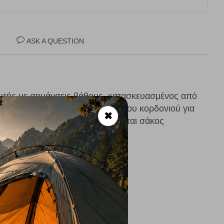
ASK A QUESTION
ευτής με σημάνσεις βάθους, κατασκευασμένος από
να απλό σύστημα έλξης-χαλύβδινου κορδονιού για
✖
ολύτιμο χρόνο. Συμπεριλαμβάνεται σάκος
υ.