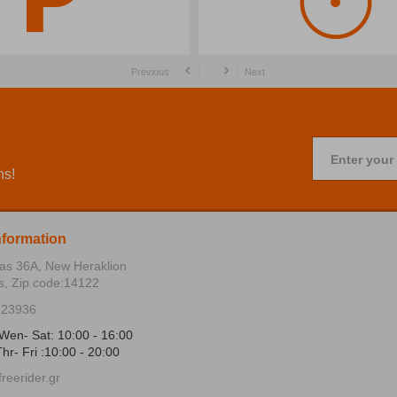
Previous
Next
Enter your
ns!
nformation
ias 36Α, New Heraklion
s, Zip code:14122
723936
Wen- Sat: 10:00 - 16:00
hr- Fri :10:00 - 20:00
reerider.gr