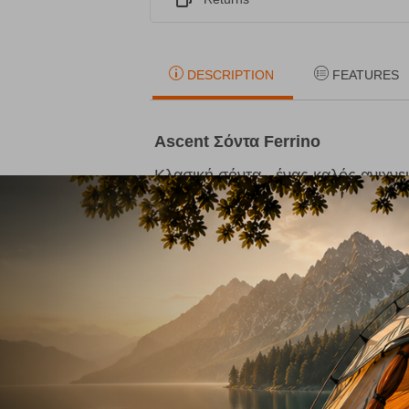
DESCRIPTION
FEATURES
Ascent Σόντα Ferrino
Κλασική σόντα - ένας καλός ανιχν
κράμα αλουμινίου. Χρησιμοποιεί έ
συναρμολόγηση που εξοικονομεί π
συσκευασίας.
Από ανθεκτικό κράμα αλουμινίο
Έξι σημεία των 38 cm
Βάρος: 270 g.
Μέγεθος συσκευασίας: 38 cm
Μήκος: 230 cm