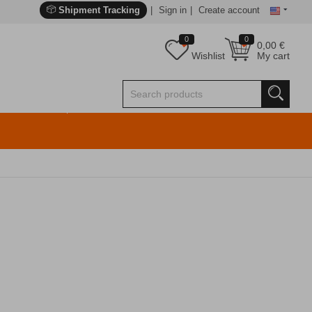
Shipment Tracking
Sign in
Create account
0
0
0,00
€
Wishlist
My cart