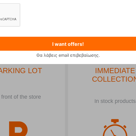
..
I want offers!
Θα λάβεις email επιβεβαίωσης.
ARKING LOT
IMMEDIATE
COLLECTIO
 front of the store
In stock products