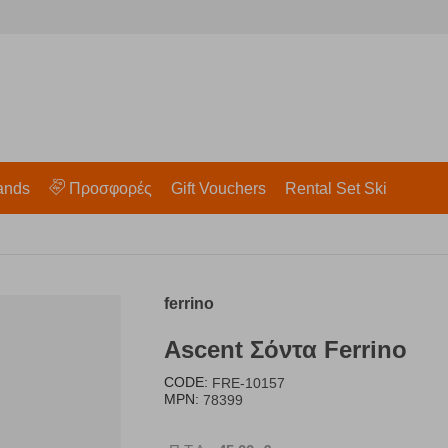
ands
Προσφορές
Gift Vouchers
Rental Set Ski
ferrino
Ascent Σόντα Ferrino
CODE:
FRE-10157
MPN:
78399