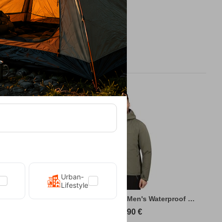
Urban-
Lifestyle
king Jacket
Kilpi Sonna-M Green Men's Waterproof Hiki...
89,90
€