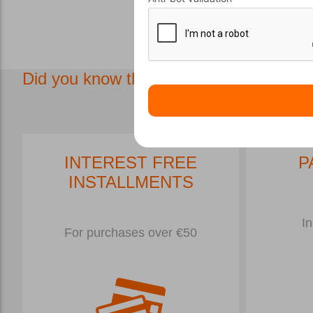
Did you know that in our store we have.
INTEREST FREE
P
INSTALLMENTS
In
For purchases over €50