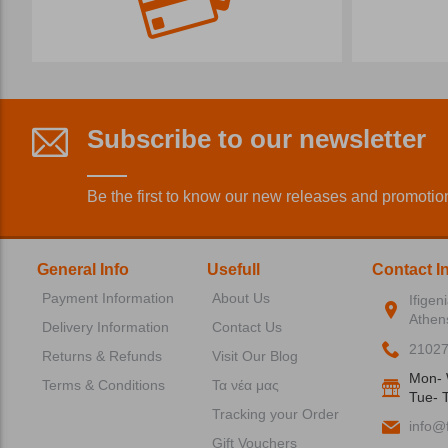
Subscribe to our newsletter
Be the first to know our new releases and promotio
General Info
Usefull
Contact I
Payment Information
About Us
Ifigen
Athen
Delivery Information
Contact Us
2102
Returns & Refunds
Visit Our Blog
Mon- 
Terms & Conditions
Τα νέα μας
Tue- T
Tracking your Order
info@f
Gift Vouchers