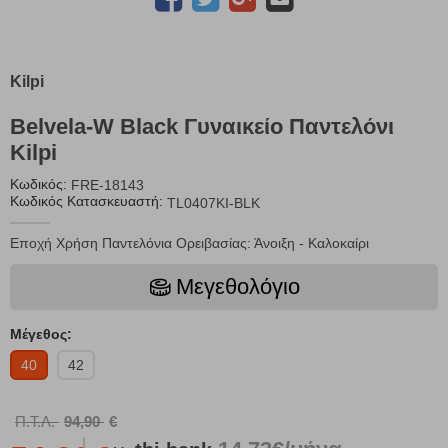
Kilpi
Belvela-W Black Γυναικείο Παντελόνι
Kilpi
Κωδικός:
FRE-18143
Κωδικός Κατασκευαστή:
TL0407KI-BLK
Εποχή Χρήση Παντελόνια Ορειβασίας: Άνοιξη - Καλοκαίρι
Μεγεθολόγιο
Μέγεθος:
40
42
Π.Τ.Λ.
94,90
€