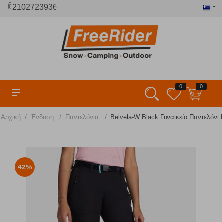
2102723936
0
0
/
/
/
Αρχική
Ένδυση
Παντελόνια
Belvela-W Black Γυναικείο Παντελόνι K
42%