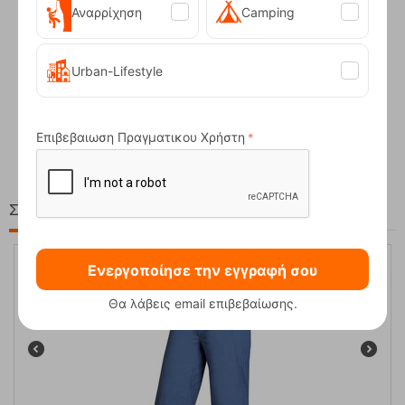
Αναρρίχηση
Camping
Urban-Lifestyle
Compact Ocean Blue Τηλεσκοπικά Μπατόν Πεζ...
62,50
€
Επιβεβαιωση Πραγματικου Χρήστη
Στη ίδια Τιμή!
Ενεργοποίησε την εγγραφή σου
20%
Θα λάβεις email επιβεβαίωσης.