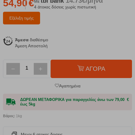
14.73€/μήνα
tbi
bank
54,90
€
Με
4 άτοκες δόσεις χωρίς πιστωτική
Εξέλιξη τιμής
Άμεσα
διαθέσιμο
Άμεση Αποστολή
−
+
ΑΓΟΡΑ
Αγαπημένα
ΔΩΡΕΑΝ ΜΕΤΑΦΟΡΙΚΑ για παραγγελίες άνω των 79,00 €
έως 5kg
Βάρος:
1kg
Μεχρι 6 ατοκες δοσεις