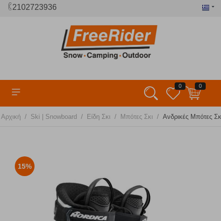
2102723936
0
0
/
/
/
/
Αρχική
Ski | Snowboard
Είδη Σκι
Μπότες Σκι
Ανδρικές Μπότες Σκι
15%