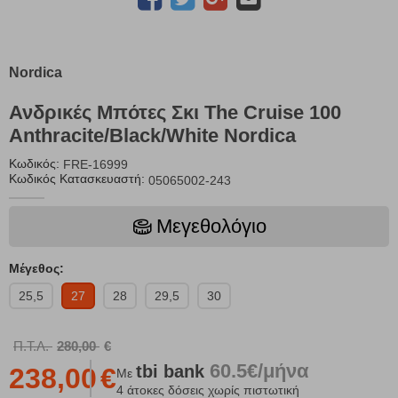
Nordica
Ανδρικές Μπότες Σκι The Cruise 100
Anthracite/Black/White Nordica
Κωδικός:
FRE-16999
Κωδικός Κατασκευαστή:
05065002-243
Μεγεθολόγιο
Μέγεθος:
25,5
27
28
29,5
30
Π.Τ.Λ.
280,00
€
60.5€/μήνα
tbi
bank
238,00
€
Με
4 άτοκες δόσεις χωρίς πιστωτική