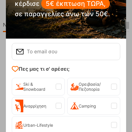
κέρδισε
5€ έκπτωση ΤΩΡΑ,
Κωδικός:
FRE-18543
00
€
549,95
€
Άμεσα
διαθέσιμο
00
€
440,00
€
σε παραγγελίες άνω των 50€.
Νέες Παραλαβές
Πες μας τι σ' αρέσει;
Ski &
Ορειβασία/
Snowboard
Πεζοπορία
Αναρρίχηση
Camping
Compact Ocean Blue Τηλεσκοπικά Μπατόν Πεζ...
62,50
€
Urban-Lifestyle