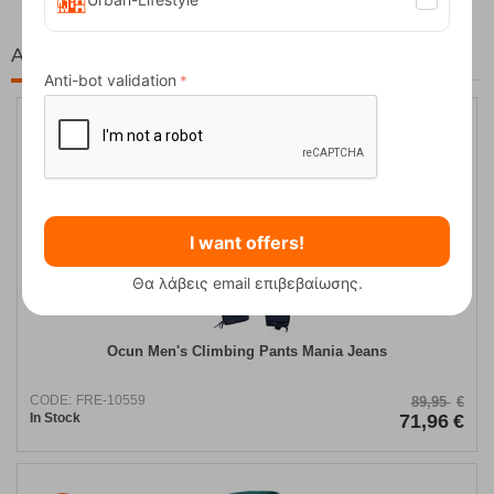
At the same price!
Anti-bot validation
20%
I want offers!
Θα λάβεις email επιβεβαίωσης.
Ocun Men's Climbing Pants Mania Jeans
CODE:
FRE-10559
89,95
€
In Stock
71,96
€