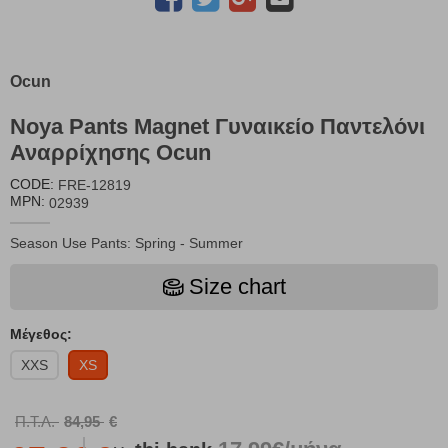
Ocun
Noya Pants Magnet Γυναικείο Παντελόνι
Αναρρίχησης Ocun
CODE:
FRE-12819
MPN:
02939
Season Use Pants: Spring - Summer
Size chart
Μέγεθος:
XXS
XS
Π.Τ.Λ.
84,95
€