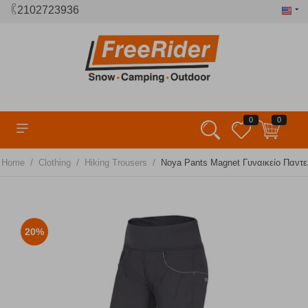
2102723936
0
0
/
/
/
Home
Clothing
Hiking Trousers
Noya Pants Magnet Γυναικείο Παντ
20%