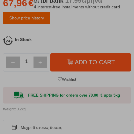
17.99€/μήνα
tbi
bank
67,96
€
Με
4 interest-free installments without credit card
Show price history
In Stock
−
+
ADD TO CART
Wishlist
FREE SHIPPING for orders over 79,00 € upto 5kg
Weight:
0.2kg
Μεχρι 6 ατοκες δοσεις