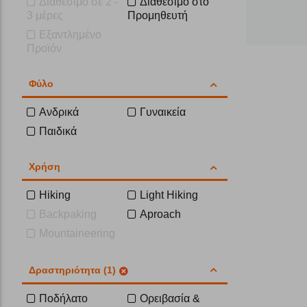
Διαθέσιμο σε 2 -
Διαθέσιμο στο
3 μέρες
Προμηθευτή
Εξαντλημένο
Προϊόν
Φύλο
Ανδρικά
Γυναικεία
Παιδικά
Χρήση
Hiking
Light Hiking
Backpaking
Aproach
Mountaineering
Δραστηριότητα (1)
Ποδήλατο
Ορειβασία &