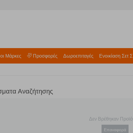
 οι Μάρκες
Προσφορές
Δωροεπιταγές
Ενοικίαση Σετ Σ
σματα Αναζήτησης
Δεν Βρέθηκαν Προϊό
Επαναφορά