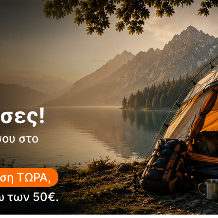
σες!
σου στο
ση ΤΩΡΑ,
ω των 50€.