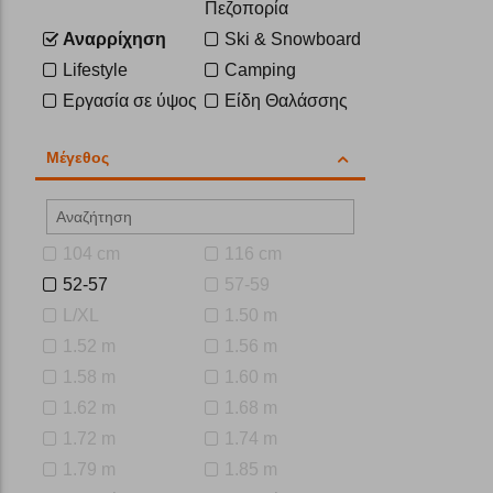
Πεζοπορία
Αναρρίχηση
Ski & Snowboard
Lifestyle
Camping
Εργασία σε ύψος
Είδη Θαλάσσης
Μέγεθος
104 cm
116 cm
52-57
57-59
L/XL
1.50 m
1.52 m
1.56 m
1.58 m
1.60 m
1.62 m
1.68 m
1.72 m
1.74 m
1.79 m
1.85 m