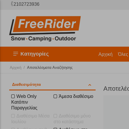
2102723936
Κατηγορίες
Αρχική
Όλες
/
Αρχική
Αποτελέσματα Αναζήτησης
Διαθεσιμότητα
Αποτελέ
Web Only
Άμεσα διαθέσιμο
Κατόπιν
Παραγγελίας
Διαθέσιμο Μέσα
Διαθέσιμο μόνο
Ιουλίου
στο κατάστημα