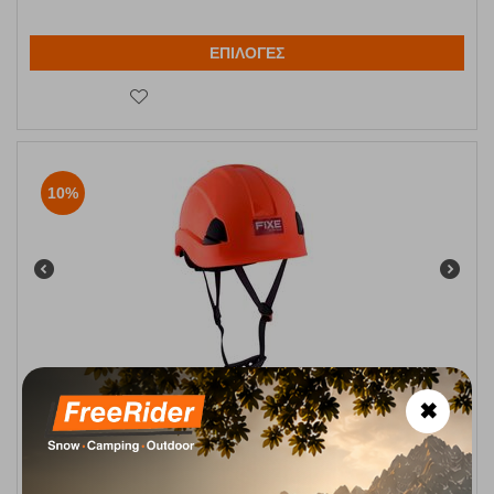
ΕΠΙΛΟΓΕΣ
10%
Κράνος Ασφαλείας 52-63 cm Πορτοκαλί Fixe
✖
Κωδικός:
FRE-16452
68,90
€
Άμεσα
διαθέσιμο
62,00
€