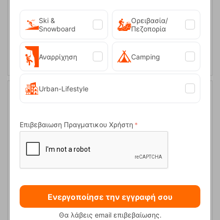
Ski &
Ορειβασία/
Snowboard
Πεζοπορία
ΑΓΟΡΑ
Αναρρίχηση
Camping
Urban-Lifestyle
20%
Επιβεβαιωση Πραγματικου Χρήστη
Ανδρική Μπλούζα Classic T Organic Anthracite Ebony Ocun
Ενεργοποίησε την εγγραφή σου
Θα λάβεις email επιβεβαίωσης.
Κωδικός:
FRE-15210
39,95
€