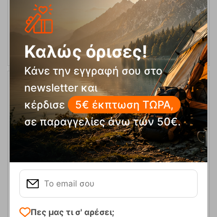
ΑΓΟΡΑ
Καλώς όρισες!
Κάνε την εγγραφή σου στο
newsletter και
11%
κέρδισε
5€ έκπτωση ΤΩΡΑ,
σε παραγγελίες άνω των 50€.
Webee Chest Black Grey Μπωντριέ Αναρρίχησης Ocun
Κωδικός:
FRE-15232
54,95
€
Πες μας τι σ' αρέσει;
Άμεσα
διαθέσιμο
49,00
€