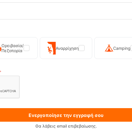
17
18
19
20
21
22
23
24
Ορειβασία/
Αναρρίχηση
Camping
Πεζοπορία
Ενεργοποίησε την εγγραφή σου
Θα λάβεις email επιβεβαίωσης.