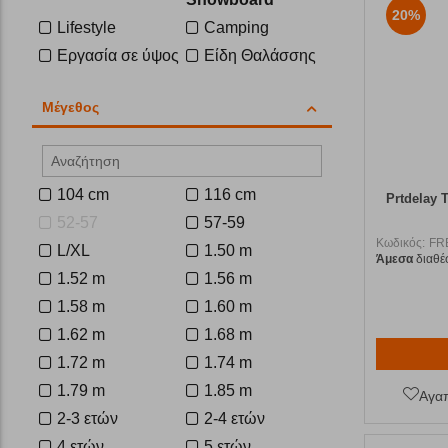
20%
Lifestyle
Camping
Εργασία σε ύψος
Είδη Θαλάσσης
Μέγεθος
104 cm
116 cm
Prtdelay 
52-57
57-59
Κωδικός:
FR
L/XL
1.50 m
Άμεσα
διαθέ
1.52 m
1.56 m
1.58 m
1.60 m
1.62 m
1.68 m
1.72 m
1.74 m
1.79 m
1.85 m
Αγα
2-3 ετών
2-4 ετών
4 ετών
5 ετών