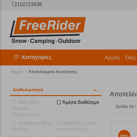
2102723936
Κατηγορίες
Αρχική
Όλες
/
Αρχική
Αποτελέσματα Αναζήτησης
Διαθεσιμότητα
Αποτελέ
Web Only
Άμεσα διαθέσιμο
Σελίδα 24 /
Κατόπιν
Παραγγελίας
Διαθέσιμο Μέσα
Διαθέσιμο μόνο
Ιουλίου
στο κατάστημα
20%