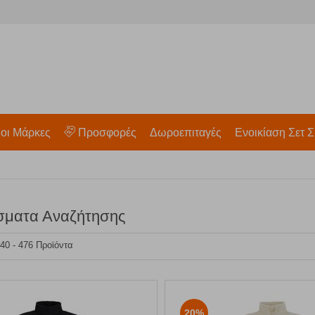
 οι Μάρκες
Προσφορές
Δωροεπιταγές
Ενοικίαση Σετ Σ
σματα Αναζήτησης
 40 - 476 Προϊόντα
20%