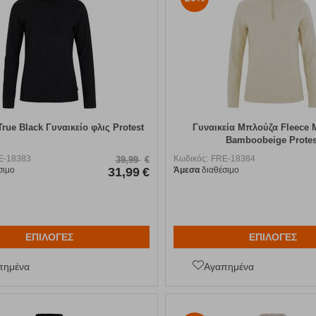
True Black Γυναικείο φλις Protest
Γυναικεία Μπλούζα Fleece M
Bamboobeige Protes
E-18383
Κωδικός:
FRE-18384
39,99
€
σιμο
31,99
€
Άμεσα
διαθέσιμο
ΕΠΙΛΟΓΕΣ
ΕΠΙΛΟΓΕΣ
πημένα
Αγαπημένα