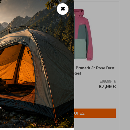
✖
20%
cty JR Cab
Παιδικό Μπουφάν Σκι Prtmarit Jr Rose Dust
Protest
Κωδικός:
FRE-18421
27,99
€
109,99
€
22,39
€
Άμεσα
διαθέσιμο
87,99
€
ΕΠΙΛΟΓΕΣ
Αγαπημένα