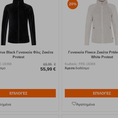
20%
True Black Γυναικεία Φλις Ζακέτα
Γυναικεία Fleece Ζακέτα Prtdel
Protest
White Protest
E-18388
Κωδικός:
FRE-18389
69,99
€
σιμο
55,99
€
Άμεσα
διαθέσιμο
ΕΠΙΛΟΓΕΣ
ΕΠΙΛΟΓΕΣ
πημένα
Αγαπημένα