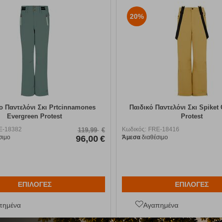
20%
ο Παντελόνι Σκι Prtcinnamones
Παιδικό Παντελόνι Σκι Spiket
Evergreen Protest
Protest
E-18382
Κωδικός:
FRE-18416
119,99
€
σιμο
96,00
€
Άμεσα
διαθέσιμο
ΕΠΙΛΟΓΕΣ
ΕΠΙΛΟΓΕΣ
πημένα
Αγαπημένα