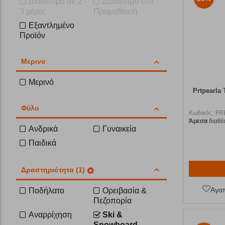
Διαθέσιμο σε 2 -
Διαθέσιμο στο
3 μέρες
Προμηθευτή
Εξαντλημένο
Προϊόν
Μερινο
Μερινό
Prtpearla 
Φύλο
Κωδικός:
FR
Άμεσα
διαθέ
Ανδρικά
Γυναικεία
Παιδικά
Δραστηριότητα (1)
Αγα
Ποδήλατο
Ορειβασία &
Πεζοπορία
Αναρρίχηση
Ski &
Snowboard