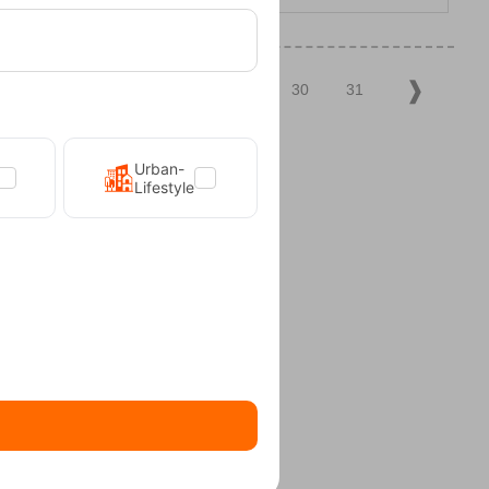
25
26
27
28
29
30
31
Urban-
Lifestyle